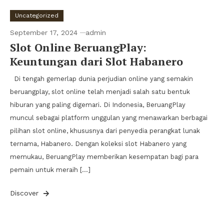
Uncategorized
September 17, 2024
admin
Slot Online BeruangPlay:
Keuntungan dari Slot Habanero
Di tengah gemerlap dunia perjudian online yang semakin
beruangplay, slot online telah menjadi salah satu bentuk
hiburan yang paling digemari. Di Indonesia, BeruangPlay
muncul sebagai platform unggulan yang menawarkan berbagai
pilihan slot online, khususnya dari penyedia perangkat lunak
ternama, Habanero. Dengan koleksi slot Habanero yang
memukau, BeruangPlay memberikan kesempatan bagi para
pemain untuk meraih […]
Discover