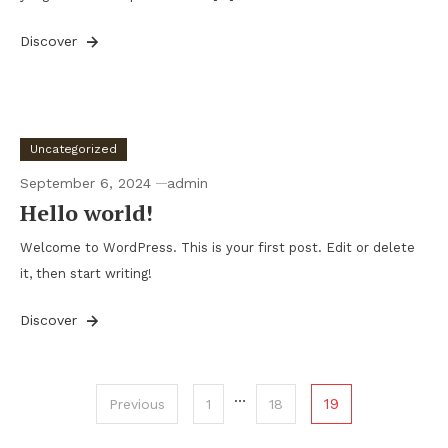
Discover
Uncategorized
September 6, 2024
admin
Hello world!
Welcome to WordPress. This is your first post. Edit or delete
it, then start writing!
Discover
Posts
…
19
Previous
1
18