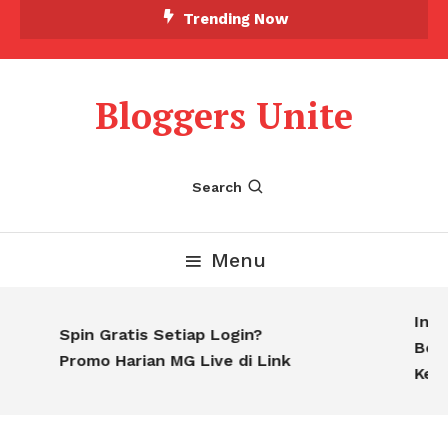
Skip
Trending Now
To
Content
Bloggers Unite
Search
Menu
Inila
Spin Gratis Setiap Login?
Bola
Promo Harian MG Live di Link
Kena