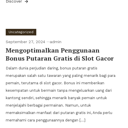
Discover
Uncategorized
September 27, 2024
admin
Mengoptimalkan Penggunaan
Bonus Putaran Gratis di Slot Gacor
Dalam dunia perjudian daring, bonus putaran gratis
merupakan salah satu tawaran yang paling menarik bagi para
pemain, terutama di slot gacor. Bonus ini memberikan
kesempatan untuk bermain tanpa mengeluarkan uang dari
kantong sendiri, sehingga menarik banyak pemain untuk
menjelajahi berbagai permainan. Namun, untuk
memaksimalkan manfaat dari putaran gratis ini, Anda perlu
memahami cara penggunaannya dengan […]