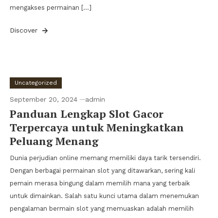
mengakses permainan […]
Discover
Uncategorized
September 20, 2024
admin
Panduan Lengkap Slot Gacor
Terpercaya untuk Meningkatkan
Peluang Menang
Dunia perjudian online memang memiliki daya tarik tersendiri.
Dengan berbagai permainan slot yang ditawarkan, sering kali
pemain merasa bingung dalam memilih mana yang terbaik
untuk dimainkan. Salah satu kunci utama dalam menemukan
pengalaman bermain slot yang memuaskan adalah memilih