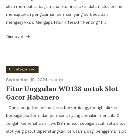
akan membahas bagaimana fitur interaktif dalam slot online
menciptakan pengalaman bermain yang berbeda dan
mengasyikkan. Mengapa Fitur Interaktif Penting? […]
Discover
Uncategorized
September 19, 2024
admin
Fitur Unggulan WD138 untuk Slot
Gacor Habanero
Dunia perjudian online terus berkembang, menghadirkan
berbagai platform dan permainan yang semakin menarik. Di
tengah kemeriahan ini, wd138 muncul sebagai salah satu situs
slot yang patut diperhitungkan, terutama bagi penggemar slot