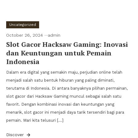
Uncategorized
October 26, 2024
admin
Slot Gacor Hacksaw Gaming: Inovasi
dan Keuntungan untuk Pemain
Indonesia
Dalam era digital yang semakin maju, perjudian online telah
menjadi salah satu bentuk hiburan yang paling diminati,
terutama di Indonesia. Di antara banyaknya pilihan permainan,
slot gacor dari Hacksaw Gaming muncul sebagai salah satu
favorit. Dengan kombinasi inovasi dan keuntungan yang
menarik, slot gacor ini menjadi daya tarik tersendiri bagi para
pemain. Mari kita telusuri […]
Discover