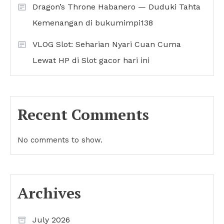
Dragon’s Throne Habanero — Duduki Tahta
Kemenangan di bukumimpi138
VLOG Slot: Seharian Nyari Cuan Cuma
Lewat HP di Slot gacor hari ini
Recent Comments
No comments to show.
Archives
July 2026