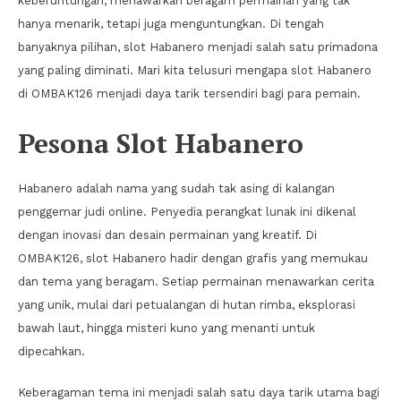
keberuntungan, menawarkan beragam permainan yang tak
hanya menarik, tetapi juga menguntungkan. Di tengah
banyaknya pilihan, slot Habanero menjadi salah satu primadona
yang paling diminati. Mari kita telusuri mengapa slot Habanero
di OMBAK126 menjadi daya tarik tersendiri bagi para pemain.
Pesona Slot Habanero
Habanero adalah nama yang sudah tak asing di kalangan
penggemar judi online. Penyedia perangkat lunak ini dikenal
dengan inovasi dan desain permainan yang kreatif. Di
OMBAK126, slot Habanero hadir dengan grafis yang memukau
dan tema yang beragam. Setiap permainan menawarkan cerita
yang unik, mulai dari petualangan di hutan rimba, eksplorasi
bawah laut, hingga misteri kuno yang menanti untuk
dipecahkan.
Keberagaman tema ini menjadi salah satu daya tarik utama bagi