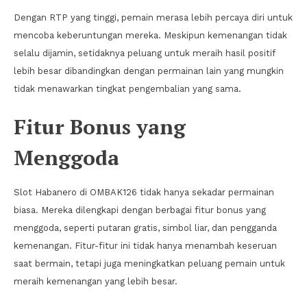
Dengan RTP yang tinggi, pemain merasa lebih percaya diri untuk
mencoba keberuntungan mereka. Meskipun kemenangan tidak
selalu dijamin, setidaknya peluang untuk meraih hasil positif
lebih besar dibandingkan dengan permainan lain yang mungkin
tidak menawarkan tingkat pengembalian yang sama.
Fitur Bonus yang
Menggoda
Slot Habanero di OMBAK126 tidak hanya sekadar permainan
biasa. Mereka dilengkapi dengan berbagai fitur bonus yang
menggoda, seperti putaran gratis, simbol liar, dan pengganda
kemenangan. Fitur-fitur ini tidak hanya menambah keseruan
saat bermain, tetapi juga meningkatkan peluang pemain untuk
meraih kemenangan yang lebih besar.