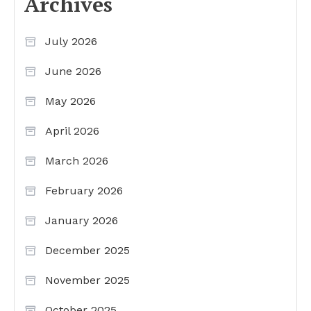
Archives
July 2026
June 2026
May 2026
April 2026
March 2026
February 2026
January 2026
December 2025
November 2025
October 2025