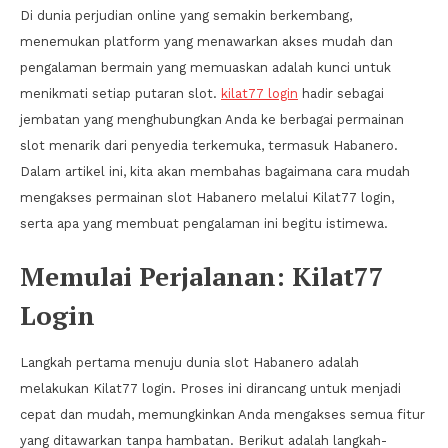
Di dunia perjudian online yang semakin berkembang,
menemukan platform yang menawarkan akses mudah dan
pengalaman bermain yang memuaskan adalah kunci untuk
menikmati setiap putaran slot.
kilat77 login
hadir sebagai
jembatan yang menghubungkan Anda ke berbagai permainan
slot menarik dari penyedia terkemuka, termasuk Habanero.
Dalam artikel ini, kita akan membahas bagaimana cara mudah
mengakses permainan slot Habanero melalui Kilat77 login,
serta apa yang membuat pengalaman ini begitu istimewa.
Memulai Perjalanan: Kilat77
Login
Langkah pertama menuju dunia slot Habanero adalah
melakukan Kilat77 login. Proses ini dirancang untuk menjadi
cepat dan mudah, memungkinkan Anda mengakses semua fitur
yang ditawarkan tanpa hambatan. Berikut adalah langkah-