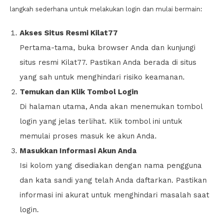
langkah sederhana untuk melakukan login dan mulai bermain:
Akses Situs Resmi Kilat77
Pertama-tama, buka browser Anda dan kunjungi
situs resmi Kilat77. Pastikan Anda berada di situs
yang sah untuk menghindari risiko keamanan.
Temukan dan Klik Tombol Login
Di halaman utama, Anda akan menemukan tombol
login yang jelas terlihat. Klik tombol ini untuk
memulai proses masuk ke akun Anda.
Masukkan Informasi Akun Anda
Isi kolom yang disediakan dengan nama pengguna
dan kata sandi yang telah Anda daftarkan. Pastikan
informasi ini akurat untuk menghindari masalah saat
login.