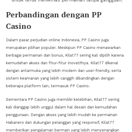
untuk terus menikmati permainan tanpa gangguan.
Perbandingan dengan PP
Casino
Dalam pasar perjudian online Indonesia, PP Casino juga
merupakan pilihan populer. Meskipun PP Casino menawarkan
berbagai permainan dan bonus, Kilat77 sering kali dipilih karena
kemudahan akses dan fitur-fitur inovatifnya. Kilat77 dikenal
dengan antarmuka yang lebih modern dan user-friendly, serta
sistem keamanan yang lebih canggih dibandingkan dengan
beberapa platform lain, termasuk PP Casino.
Sementara PP Casino juga memiliki kelebihan, Kilat77 sering
kali dianggap lebih unggul dalam hal desain dan kemudahan
penggunaan. Dengan akses yang lebih mudah ke permainan
Habanero dan dukungan pelanggan yang responsif, Kilat77
memberikan pengalaman bermain yang lebih menyenangkan