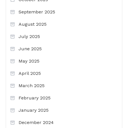
September 2025
August 2025
July 2025
June 2025
May 2025
April 2025
March 2025
February 2025
January 2025
December 2024