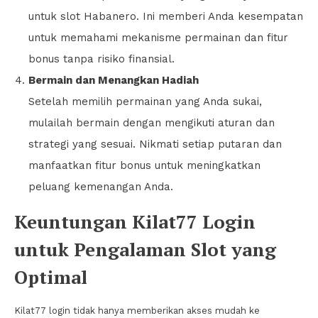
untuk slot Habanero. Ini memberi Anda kesempatan
untuk memahami mekanisme permainan dan fitur
bonus tanpa risiko finansial.
Bermain dan Menangkan Hadiah
Setelah memilih permainan yang Anda sukai,
mulailah bermain dengan mengikuti aturan dan
strategi yang sesuai. Nikmati setiap putaran dan
manfaatkan fitur bonus untuk meningkatkan
peluang kemenangan Anda.
Keuntungan Kilat77 Login
untuk Pengalaman Slot yang
Optimal
Kilat77 login tidak hanya memberikan akses mudah ke