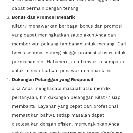
dapat bermain dengan tenang.
Bonus dan Promosi Menarik
Kilat77 menawarkan berbagai bonus dan promosi
yang dapat meningkatkan saldo akun Anda dan
memberikan peluang tambahan untuk menang. Dari
bonus selamat datang hingga promosi khusus untuk
permainan slot Habanero, ada banyak kesempatan
untuk memanfaatkan penawaran menarik ini.
Dukungan Pelanggan yang Responsif
Jika Anda menghadapi masalah atau memiliki
pertanyaan, tim dukungan pelanggan Kilat77 siap
membantu. Layanan yang cepat dan profesional
memastikan bahwa setiap masalah dapat
diselesaikan dengan efisien, memungkinkan Anda