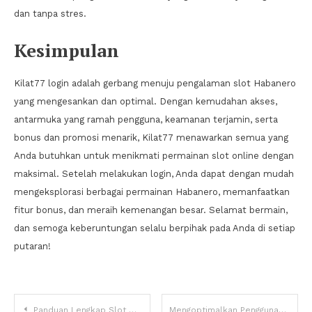
dan tanpa stres.
Kesimpulan
Kilat77 login adalah gerbang menuju pengalaman slot Habanero
yang mengesankan dan optimal. Dengan kemudahan akses,
antarmuka yang ramah pengguna, keamanan terjamin, serta
bonus dan promosi menarik, Kilat77 menawarkan semua yang
Anda butuhkan untuk menikmati permainan slot online dengan
maksimal. Setelah melakukan login, Anda dapat dengan mudah
mengeksplorasi berbagai permainan Habanero, memanfaatkan
fitur bonus, dan meraih kemenangan besar. Selamat bermain,
dan semoga keberuntungan selalu berpihak pada Anda di setiap
putaran!
Post
Panduan Lengkap Slot Gacor Terpercaya untuk Meningkatkan Peluang Menang
Mengoptimalkan Penggunaan Bonus Putaran Gratis di Slot Gacor