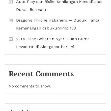
Auto-Play dan Risiko Kehilangan Kendali atas
Durasi Bermain
Dragon’s Throne Habanero — Duduki Tahta
Kemenangan di bukumimpi138
VLOG Slot: Seharian Nyari Cuan Cuma
Lewat HP di Slot gacor hari ini
Recent Comments
No comments to show.