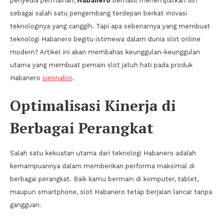
penyedia permainan,
Habanero
berhasil menempatkan diri
sebagai salah satu pengembang terdepan berkat inovasi
teknologinya yang canggih. Tapi apa sebenarnya yang membuat
teknologi Habanero begitu istimewa dalam dunia slot online
modern? Artikel ini akan membahas keunggulan-keunggulan
utama yang membuat pemain slot jatuh hati pada produk
Habanero
siennabio
.
Optimalisasi Kinerja di
Berbagai Perangkat
Salah satu kekuatan utama dari teknologi Habanero adalah
kemampuannya dalam memberikan performa maksimal di
berbagai perangkat. Baik kamu bermain di komputer, tablet,
maupun smartphone, slot Habanero tetap berjalan lancar tanpa
gangguan.