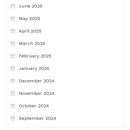
June 2025
May 2025
April 2025
March 2025
February 2025
January 2025
December 2024
November 2024
October 2024
September 2024