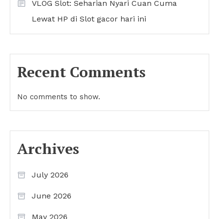
VLOG Slot: Seharian Nyari Cuan Cuma
Lewat HP di Slot gacor hari ini
Recent Comments
No comments to show.
Archives
July 2026
June 2026
May 2026