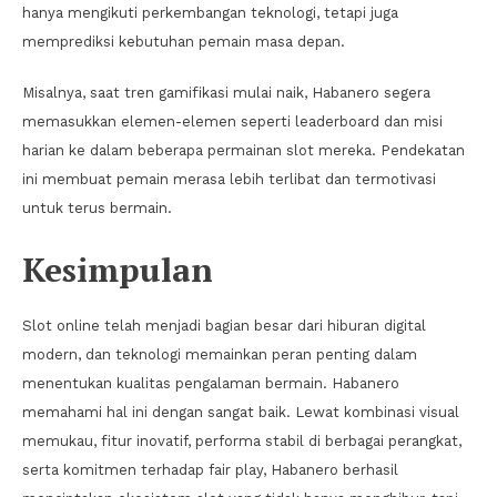
hanya mengikuti perkembangan teknologi, tetapi juga
memprediksi kebutuhan pemain masa depan.
Misalnya, saat tren gamifikasi mulai naik, Habanero segera
memasukkan elemen-elemen seperti leaderboard dan misi
harian ke dalam beberapa permainan slot mereka. Pendekatan
ini membuat pemain merasa lebih terlibat dan termotivasi
untuk terus bermain.
Kesimpulan
Slot online telah menjadi bagian besar dari hiburan digital
modern, dan teknologi memainkan peran penting dalam
menentukan kualitas pengalaman bermain. Habanero
memahami hal ini dengan sangat baik. Lewat kombinasi visual
memukau, fitur inovatif, performa stabil di berbagai perangkat,
serta komitmen terhadap fair play, Habanero berhasil