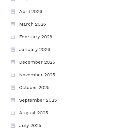
April 2026
March 2026
February 2026
January 2026
December 2025
November 2025
October 2025
September 2025
August 2025
July 2025