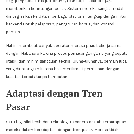
Bagi pengelola situs judi online, teknologi Habanero juga
memberikan keuntungan besar. Sistem mereka sangat mudah
diintegrasikan ke dalam berbagai platform, lengkap dengan fitur
backend untuk pelaporan, pengaturan bonus, dan kontrol
pemain.
Hal ini membuat banyak operator merasa puas bekerja sama
dengan Habanero karena proses pemasangan game yang cepat,
stabil, dan minim gangguan teknis. Ujung-ujungnya, pemain juga
yang diuntungkan karena bisa menikmati permainan dengan
kualitas terbaik tanpa hambatan.
Adaptasi dengan Tren
Pasar
Satu lagi nilai lebih dari teknologi Habanero adalah kemampuan
mereka dalam beradaptasi dengan tren pasar. Mereka tidak