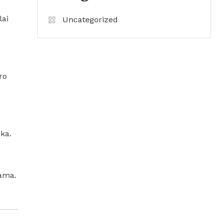
lai
Uncategorized
ro
ka.
ama.