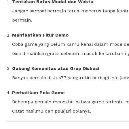
Tentukan Batas Modal dan Waktu
Jangan sampai bermain terus-menerus tanpa kontro
bermain.
Manfaatkan Fitur Demo
Coba game yang belum kamu kenal dalam mode demo
bisa dimainkan gratis sebelum masuk ke taruhan ny
Gabung Komunitas atau Grup Diskusi
Banyak pemain di Jus77 yang rutin berbagi info jadwa
Perhatikan Pola Game
Beberapa pemain mencatat bahwa game tertentu mul
Catat hasilmu dan pelajari polanya.