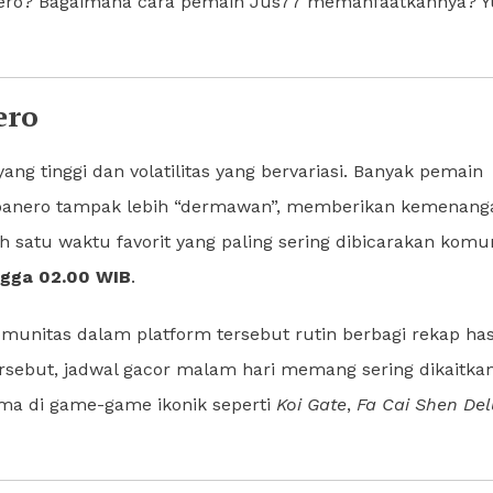
anero? Bagaimana cara pemain Jus77 memanfaatkannya? Y
ero
ang tinggi dan volatilitas yang bervariasi. Banyak pemain
banero tampak lebih “dermawan”, memberikan kemenang
ah satu waktu favorit yang paling sering dibicarakan komu
ngga 02.00 WIB
.
omunitas dalam platform tersebut rutin berbagi rekap has
sebut, jadwal gacor malam hari memang sering dikaitka
ma di game-game ikonik seperti
Koi Gate
,
Fa Cai Shen De