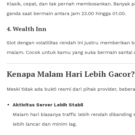
Klasik, cepat, dan tak pernah membosankan. Banyak
ganda saat bermain antara jam 23.00 hingga 01.00.
4.
Wealth Inn
Slot dengan volatilitas rendah ini justru memberikan 
malam. Cocok untuk kamu yang suka bermain santai
Kenapa Malam Hari Lebih Gacor?
Meski tidak ada bukti resmi dari pihak provider, bebe
Aktivitas Server Lebih Stabil
Malam hari biasanya traffic lebih rendah dibanding 
lebih lancar dan minim lag.