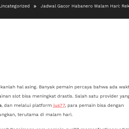
Uncategorized
Jadwal Gacor Habanero Malam Hari: Rek
 Hari: Rekap di Jus77
 bukanlah hal asing. Banyak pemain percaya bahwa ada wak
an slot bisa meningkat drastis. Salah satu provider yan
o
, dan melalui platform
jus77
, para pemain bisa dengan
gkan, terutama di malam hari.