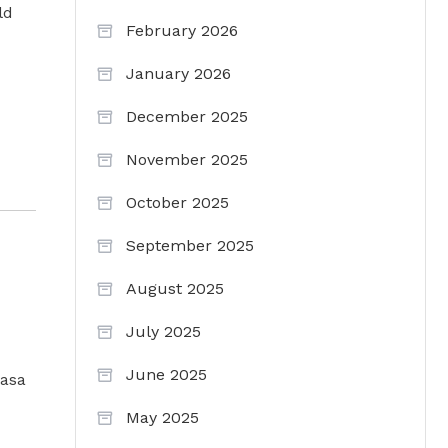
ld
February 2026
January 2026
December 2025
November 2025
October 2025
September 2025
August 2025
July 2025
June 2025
rasa
May 2025