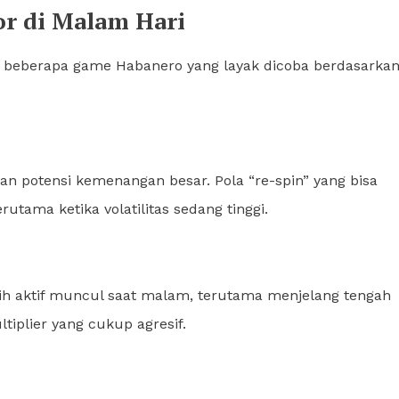
r di Malam Hari
t beberapa game Habanero yang layak dicoba berdasarka
potensi kemenangan besar. Pola “re-spin” yang bisa
utama ketika volatilitas sedang tinggi.
ih aktif muncul saat malam, terutama menjelang tengah
tiplier yang cukup agresif.