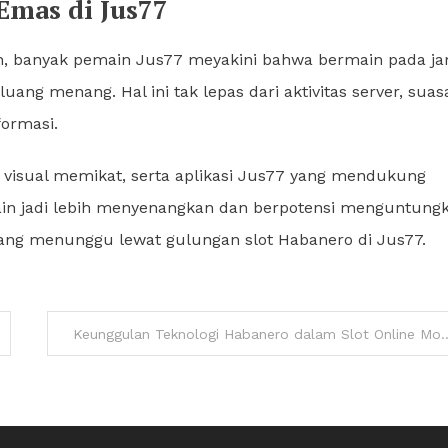
Emas di Jus77
an, banyak pemain Jus77 meyakini bahwa bermain pada j
ang menang. Hal ini tak lepas dari aktivitas server, sua
formasi.
visual memikat, serta aplikasi Jus77 yang mendukung
in jadi lebih menyenangkan dan berpotensi menguntungk
dang menunggu lewat gulungan slot Habanero di Jus77.
Keunggulan Teknologi Habanero 