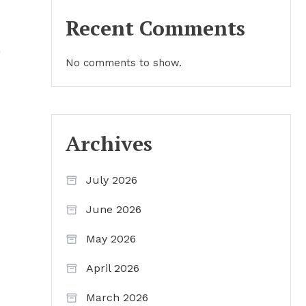
Recent Comments
n
No comments to show.
Archives
July 2026
June 2026
May 2026
April 2026
March 2026