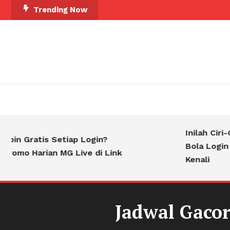
Skip
Trending Now
To
Content
Inilah Ciri-Cir
in Gratis Setiap Login?
Bola Login ya
omo Harian MG Live di Link
Kenali
Jadwal Gacor