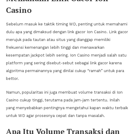
Casino
Sebelum masuk ke taktik timing WD, penting untuk memahami
dulu apa yang dimaksud dengan link gacor Ion Casino. Link gacor
merujuk pada tautan atau situs yang dianggap memiliki
frekuensi kemenangan lebih tinggi dan menawarkan
kesempatan jackpot lebih sering. Ion Casino menjadi salah satu
platform yang sering disebut-sebut sebagai link gacor karena
algoritma permainannya yang dinilai cukup “ramah” untuk para
bettor.
Namun, popularitas ini juga membuat volume transaksi di Ion
Casino cukup tinggi, terutama pada jam-jam tertentu. Inilah
yang menyebabkan pentingnya mengetahui kapan waktu terbaik
untuk WD agar prosesnya cepat dan tanpa masalah.
Apa Itu Volume Transaksi dan