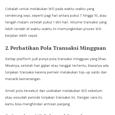
Cobalah untuk melakukan WD pada waktu-waktu yang
cenderung sepi, seperti pagi hari antara pukul 7 hingga 10, atau
tengah malam setelah pukul 1 dini hari. Volume transaksi yang
lebih rendah di waktu-waktu ini memungkinkan proses WD
berjalan lebih cepat.
2. Perhatikan Pola Transaksi Mingguan
Setiap platform judi punya pola transaksi mingguan yang khas.
Misalnya, setelah hari gajian atau tanggal tertentu, biasanya ada
lonjakan transaksi karena pemain melakukan top-up saldo dan
menarik kemenangan.
Amati pola tersebut dan usahakan melakukan WD sebelum
atau sesudah periode lonjakan transaksi ini. Dengan cara ini,
kamu bisa menghindari antrean panjang.