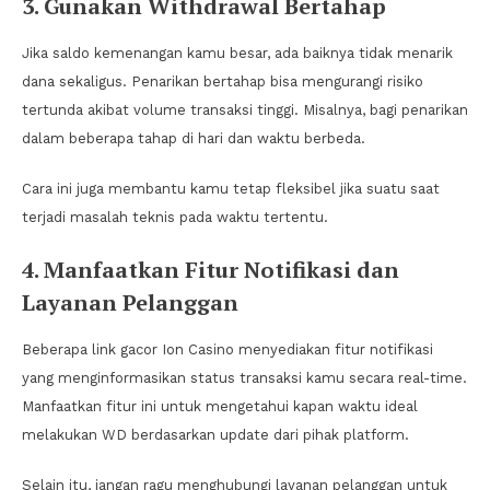
3. Gunakan Withdrawal Bertahap
Jika saldo kemenangan kamu besar, ada baiknya tidak menarik
dana sekaligus. Penarikan bertahap bisa mengurangi risiko
tertunda akibat volume transaksi tinggi. Misalnya, bagi penarikan
dalam beberapa tahap di hari dan waktu berbeda.
Cara ini juga membantu kamu tetap fleksibel jika suatu saat
terjadi masalah teknis pada waktu tertentu.
4. Manfaatkan Fitur Notifikasi dan
Layanan Pelanggan
Beberapa link gacor Ion Casino menyediakan fitur notifikasi
yang menginformasikan status transaksi kamu secara real-time.
Manfaatkan fitur ini untuk mengetahui kapan waktu ideal
melakukan WD berdasarkan update dari pihak platform.
Selain itu, jangan ragu menghubungi layanan pelanggan untuk