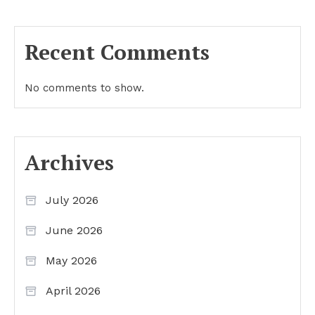
Recent Comments
No comments to show.
Archives
July 2026
June 2026
May 2026
April 2026