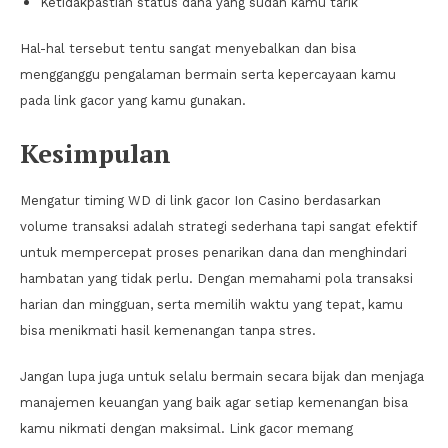
Ketidakpastian status dana yang sudah kamu tarik
Hal-hal tersebut tentu sangat menyebalkan dan bisa
mengganggu pengalaman bermain serta kepercayaan kamu
pada link gacor yang kamu gunakan.
Kesimpulan
Mengatur timing WD di link gacor Ion Casino berdasarkan
volume transaksi adalah strategi sederhana tapi sangat efektif
untuk mempercepat proses penarikan dana dan menghindari
hambatan yang tidak perlu. Dengan memahami pola transaksi
harian dan mingguan, serta memilih waktu yang tepat, kamu
bisa menikmati hasil kemenangan tanpa stres.
Jangan lupa juga untuk selalu bermain secara bijak dan menjaga
manajemen keuangan yang baik agar setiap kemenangan bisa
kamu nikmati dengan maksimal. Link gacor memang