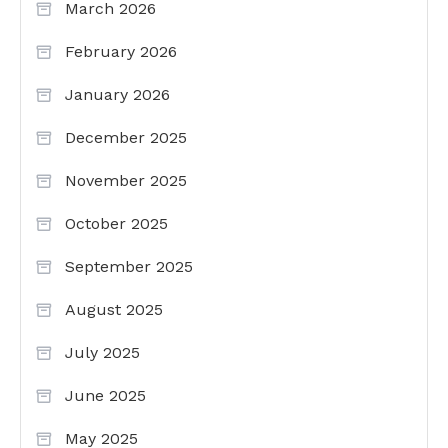
March 2026
February 2026
January 2026
December 2025
November 2025
October 2025
September 2025
August 2025
July 2025
June 2025
May 2025