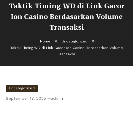
Taktik Timing WD di Link Gacor
Ion Casino Berdasarkan Volume
Transaksi
Home
Uncategorized
Taktik Timing WD di Link Gacor Ion Casino Berdasarkan Volume
Transaksi
Uncategorized
September 17, 2025
admin
Taktik Timing WD di Link Gacor Ion Casino
Berdasarkan Volume Transaksi