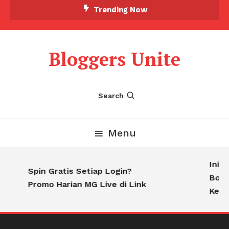
Skip
Trending Now
To
Content
Bloggers Unite
Search
Menu
Inilah
Spin Gratis Setiap Login?
Bola 
Promo Harian MG Live di Link
Kenal