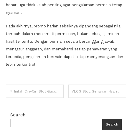
benar juga tidak kalah penting agar pengalaman bermain tetap
nyaman.
Pada akhirnya, promo harian sebaiknya dipandang sebagai nilai
tambah dalam menikmati permainan, bukan sebagai jaminan
hasil tertentu. Dengan bermain secara bertanggung jawab,
mengatur anggaran, dan memahami setiap penawaran yang
tersedia, pengalaman bermain dapat tetap menyenangkan dan
lebih terkontrol.
Post
Inilah Ciri-Ciri Slot Gacor di Bola Login yang Wajib Kamu Kenali
VLOG Slot: Seharian Nyari Cuan Cuma Lewat HP di Slot gacor hari ini
navigation
Search
Search