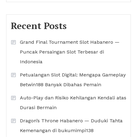
Recent Posts
Grand Final Tournament Slot Habanero —
Puncak Persaingan Slot Terbesar di
Indonesia
Petualangan Slot Digital: Mengapa Gameplay
Betwin188 Banyak Dibahas Pemain
Auto-Play dan Risiko Kehilangan Kendali atas
Durasi Bermain
Dragon’s Throne Habanero — Duduki Tahta
Kemenangan di bukumimpi138