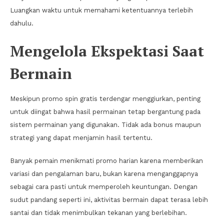
Luangkan waktu untuk memahami ketentuannya terlebih
dahulu.
Mengelola Ekspektasi Saat
Bermain
Meskipun promo spin gratis terdengar menggiurkan, penting
untuk diingat bahwa hasil permainan tetap bergantung pada
sistem permainan yang digunakan. Tidak ada bonus maupun
strategi yang dapat menjamin hasil tertentu.
Banyak pemain menikmati promo harian karena memberikan
variasi dan pengalaman baru, bukan karena menganggapnya
sebagai cara pasti untuk memperoleh keuntungan. Dengan
sudut pandang seperti ini, aktivitas bermain dapat terasa lebih
santai dan tidak menimbulkan tekanan yang berlebihan.