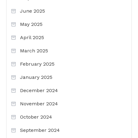
June 2025
May 2025
April 2025
March 2025
February 2025
January 2025
December 2024
November 2024
October 2024
September 2024