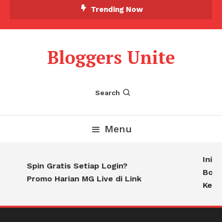
Skip
Trending Now
To
Content
Bloggers Unite
Search
Menu
Inilah
Spin Gratis Setiap Login?
Bola 
Promo Harian MG Live di Link
Kenal