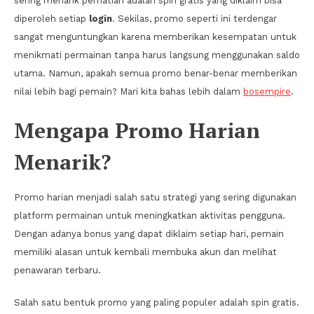
sering menarik perhatian adalah spin gratis yang diklaim bisa
diperoleh setiap
login
. Sekilas, promo seperti ini terdengar
sangat menguntungkan karena memberikan kesempatan untuk
menikmati permainan tanpa harus langsung menggunakan saldo
utama. Namun, apakah semua promo benar-benar memberikan
nilai lebih bagi pemain? Mari kita bahas lebih dalam
bosempire
.
Mengapa Promo Harian
Menarik?
Promo harian menjadi salah satu strategi yang sering digunakan
platform permainan untuk meningkatkan aktivitas pengguna.
Dengan adanya bonus yang dapat diklaim setiap hari, pemain
memiliki alasan untuk kembali membuka akun dan melihat
penawaran terbaru.
Salah satu bentuk promo yang paling populer adalah spin gratis.