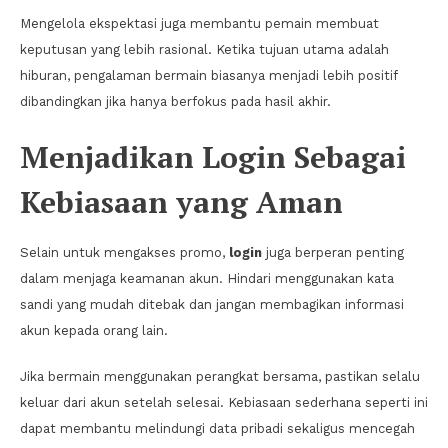
Mengelola ekspektasi juga membantu pemain membuat
keputusan yang lebih rasional. Ketika tujuan utama adalah
hiburan, pengalaman bermain biasanya menjadi lebih positif
dibandingkan jika hanya berfokus pada hasil akhir.
Menjadikan Login Sebagai
Kebiasaan yang Aman
Selain untuk mengakses promo,
login
juga berperan penting
dalam menjaga keamanan akun. Hindari menggunakan kata
sandi yang mudah ditebak dan jangan membagikan informasi
akun kepada orang lain.
Jika bermain menggunakan perangkat bersama, pastikan selalu
keluar dari akun setelah selesai. Kebiasaan sederhana seperti ini
dapat membantu melindungi data pribadi sekaligus mencegah