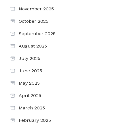
November 2025
October 2025
September 2025
August 2025
July 2025
June 2025
May 2025
April 2025
March 2025
February 2025