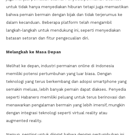
untuk tidak hanya menyediakan hiburan tetapi juga memastikan
bahwa pemain bermain dengan bijak dan tidak terjerumus ke
dalam kecanduan. Beberapa platform telah mengambil
langkah-langkah untuk mendukung ini, seperti menyediakan
batasan setoran dan fitur pengecualian diri.
Melangkah ke Masa Depan
Melihat ke depan, industri permainan online di Indonesia
memiliki potensi pertumbuhan yang luar biasa. Dengan
teknologi yang terus berkembang dan adopsi smartphone yang
semakin meluas, lebih banyak pemain dapat diakses. Penyedia
seperti Habanero memiliki peluang untuk terus berinovasi dan
menawarkan pengalaman bermain yang lebih imersif, mungkin
dengan integrasi teknologi seperti virtual reality atau
augmented reality.
Namun, penting untuk diingat bahwa dengan pertumbuhan ini