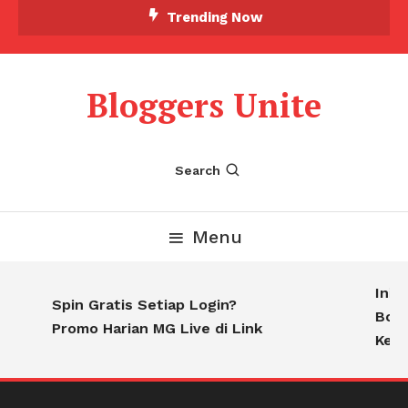
Skip
Trending Now
To
Content
Bloggers Unite
Search
Menu
Inila
Spin Gratis Setiap Login?
Bola
Promo Harian MG Live di Link
Kenal