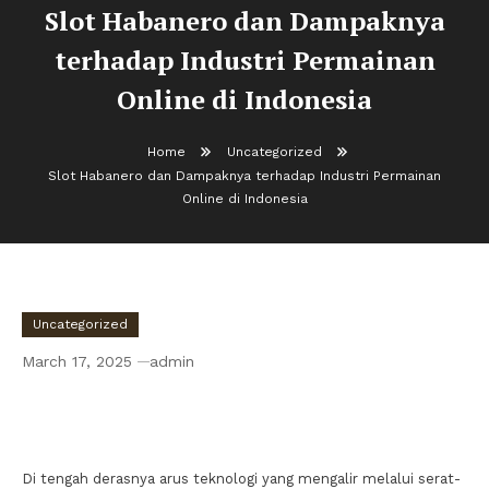
Slot Habanero dan Dampaknya
terhadap Industri Permainan
Online di Indonesia
Home
Uncategorized
Slot Habanero dan Dampaknya terhadap Industri Permainan
Online di Indonesia
Uncategorized
March 17, 2025
admin
Slot Habanero dan Dampaknya terhadap
Industri Permainan Online di Indonesia
Di tengah derasnya arus teknologi yang mengalir melalui serat-