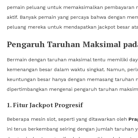
pemain peluang untuk memaksimalkan pembayaran mere
aktif. Banyak pemain yang percaya bahwa dengan me
peluang mereka untuk mendapatkan jackpot besar at
Pengaruh Taruhan Maksimal pada
Bermain dengan taruhan maksimal tentu memiliki daya 
kemenangan besar dalam waktu singkat. Namun, perl
keuntungan besar hanya dengan memasang taruhan ma
dipertimbangkan mengenai pengaruh taruhan maksima
1.
Fitur Jackpot Progresif
Beberapa mesin slot, seperti yang ditawarkan oleh
Pra
ini terus berkembang seiring dengan jumlah taruhan 