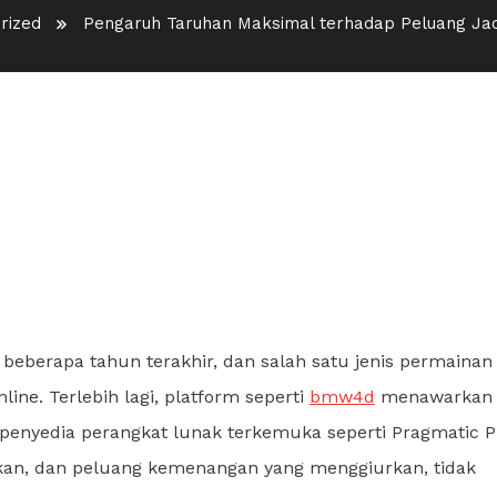
rized
Pengaruh Taruhan Maksimal terhadap Peluang Ja
terhadap Peluang Jackpot di
beberapa tahun terakhir, dan salah satu jenis permainan
ine. Terlebih lagi, platform seperti
bmw4d
menawarkan
i penyedia perangkat lunak terkemuka seperti Pragmatic P
kan, dan peluang kemenangan yang menggiurkan, tidak