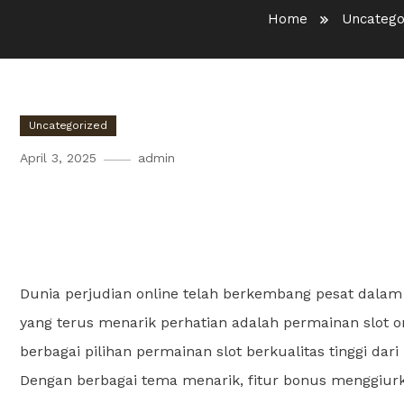
Home
Uncatego
Uncategorized
April 3, 2025
admin
Pengaruh Taruhan Maksimal 
Slot BMW4D
Dunia perjudian online telah berkembang pesat dalam 
yang terus menarik perhatian adalah permainan slot onl
berbagai pilihan permainan slot berkualitas tinggi dar
Dengan berbagai tema menarik, fitur bonus menggiur