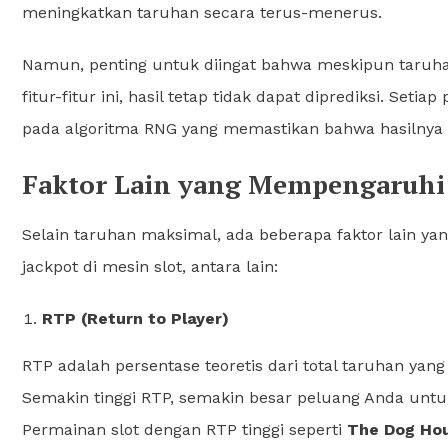
meningkatkan taruhan secara terus-menerus.
Namun, penting untuk diingat bahwa meskipun taruh
fitur-fitur ini, hasil tetap tidak dapat diprediksi. Set
pada algoritma RNG yang memastikan bahwa hasilnya 
Faktor Lain yang Mempengaruhi 
Selain taruhan maksimal, ada beberapa faktor lain
jackpot di mesin slot, antara lain:
RTP (Return to Player)
RTP adalah persentase teoretis dari total taruhan ya
Semakin tinggi RTP, semakin besar peluang Anda unt
Permainan slot dengan RTP tinggi seperti
The Dog Ho