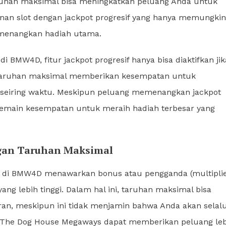
ruhan maksimal bisa meningkatkan peluang Anda untuk
nan slot dengan jackpot progresif yang hanya memungki
menangkan hadiah utama.
i BMW4D, fitur jackpot progresif hanya bisa diaktifkan jik
 taruhan maksimal memberikan kesempatan untuk
 seiring waktu. Meskipun peluang memenangkan jackpot
i pemain kesempatan untuk meraih hadiah terbesar yang
gan Taruhan Maksimal
da di BMW4D menawarkan bonus atau pengganda (multiplie
ang lebih tinggi. Dalam hal ini, taruhan maksimal bisa
an, meskipun ini tidak menjamin bahwa Anda akan selal
n The Dog House Megaways dapat memberikan peluang le