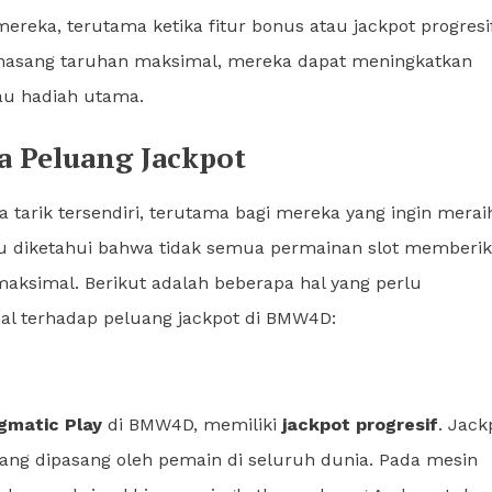
ka, terutama ketika fitur bonus atau jackpot progresi
masang taruhan maksimal, mereka dapat meningkatkan
au hadiah utama.
 Peluang Jackpot
tarik tersendiri, terutama bagi mereka yang ingin merai
u diketahui bahwa tidak semua permainan slot memberi
ksimal. Berikut adalah beberapa hal yang perlu
l terhadap peluang jackpot di BMW4D:
gmatic Play
di BMW4D, memiliki
jackpot progresif
. Jack
yang dipasang oleh pemain di seluruh dunia. Pada mesin