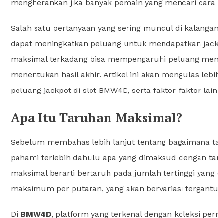
mengherankan jika banyak pemain yang mencari cara 
Salah satu pertanyaan yang sering muncul di kalanga
dapat meningkatkan peluang untuk mendapatkan jack
maksimal terkadang bisa mempengaruhi peluang menan
menentukan hasil akhir. Artikel ini akan mengulas le
peluang jackpot di slot BMW4D, serta faktor-faktor la
Apa Itu Taruhan Maksimal?
Sebelum membahas lebih lanjut tentang bagaimana t
pahami terlebih dahulu apa yang dimaksud dengan ta
maksimal berarti bertaruh pada jumlah tertinggi yang di
maksimum per putaran, yang akan bervariasi tergantu
Di
BMW4D
, platform yang terkenal dengan koleksi per