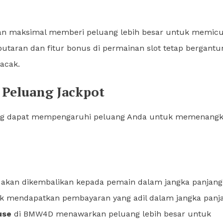
an maksimal memberi peluang lebih besar untuk memic
iap putaran dan fitur bonus di permainan slot tetap bergantu
acak.
Peluang Jackpot
 yang dapat mempengaruhi peluang Anda untuk memenang
ng akan dikembalikan kepada pemain dalam jangka panjang
uk mendapatkan pembayaran yang adil dalam jangka panj
use
di BMW4D menawarkan peluang lebih besar untuk