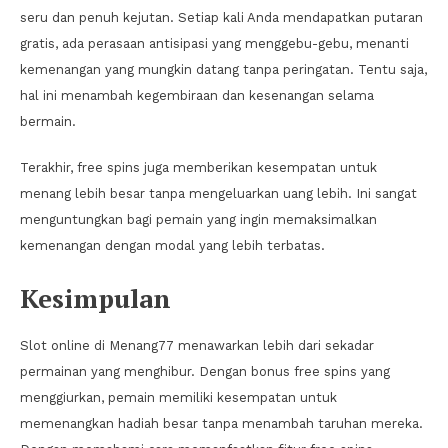
seru dan penuh kejutan. Setiap kali Anda mendapatkan putaran
gratis, ada perasaan antisipasi yang menggebu-gebu, menanti
kemenangan yang mungkin datang tanpa peringatan. Tentu saja,
hal ini menambah kegembiraan dan kesenangan selama
bermain.
Terakhir, free spins juga memberikan kesempatan untuk
menang lebih besar tanpa mengeluarkan uang lebih. Ini sangat
menguntungkan bagi pemain yang ingin memaksimalkan
kemenangan dengan modal yang lebih terbatas.
Kesimpulan
Slot online di Menang77 menawarkan lebih dari sekadar
permainan yang menghibur. Dengan bonus free spins yang
menggiurkan, pemain memiliki kesempatan untuk
memenangkan hadiah besar tanpa menambah taruhan mereka.