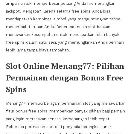
ampuh untuk memperbesar peluang Anda memenangkan
jackpot. Mengapa? Karena selama free spins, Anda bisa
mendapatkan kombinasi simbol yang menguntungkan tanpa
menambah taruhan Anda. Beberapa mesin slot bahkan
menawarkan kesempatan untuk mendapatkan lebih banyak
free spins dalam satu sesi, yang memungkinkan Anda bermain
lebih lama tanpa biaya tambahan.
Slot Online Menang77: Pilihan
Permainan dengan Bonus Free
Spins
Menang77 memiliki beragam permainan slot yang menawarkan
fitur bonus free spins, memberikan banyak pilihan bagi pemain
yang ingin merasakan sensasi kemenangan lebih cepat.
Beberapa permainan slot dari penyedia perangkat lunak