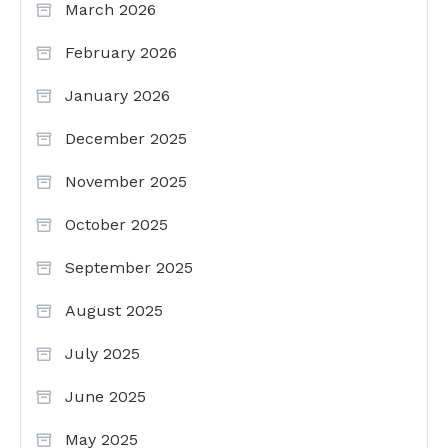
March 2026
February 2026
January 2026
December 2025
November 2025
October 2025
September 2025
August 2025
July 2025
June 2025
May 2025