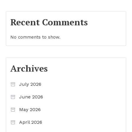
Recent Comments
No comments to show.
Archives
July 2026
June 2026
May 2026
April 2026