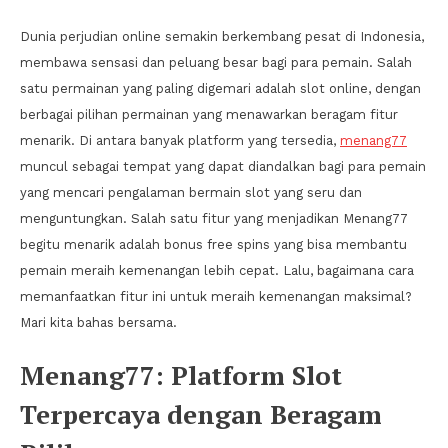
Dunia perjudian online semakin berkembang pesat di Indonesia,
membawa sensasi dan peluang besar bagi para pemain. Salah
satu permainan yang paling digemari adalah slot online, dengan
berbagai pilihan permainan yang menawarkan beragam fitur
menarik. Di antara banyak platform yang tersedia,
menang77
muncul sebagai tempat yang dapat diandalkan bagi para pemain
yang mencari pengalaman bermain slot yang seru dan
menguntungkan. Salah satu fitur yang menjadikan Menang77
begitu menarik adalah bonus free spins yang bisa membantu
pemain meraih kemenangan lebih cepat. Lalu, bagaimana cara
memanfaatkan fitur ini untuk meraih kemenangan maksimal?
Mari kita bahas bersama.
Menang77: Platform Slot
Terpercaya dengan Beragam