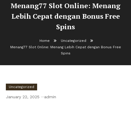
Menang77 Slot Online: Menang
Lebih Cepat dengan Bonus Free
Spins
Home
Uncategorized
Menang77 Slot Online: Menang Lebih Cepat dengan Bonus Free
Spins
Uncategorized
January 22, 2025
admin
Menang77 Slot Online: Menang Lebih Cepat
dengan Bonus Free Spins