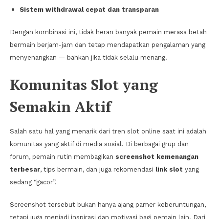
Sistem withdrawal cepat dan transparan
Dengan kombinasi ini, tidak heran banyak pemain merasa betah
bermain berjam-jam dan tetap mendapatkan pengalaman yang
menyenangkan — bahkan jika tidak selalu menang.
Komunitas Slot yang
Semakin Aktif
Salah satu hal yang menarik dari tren slot online saat ini adalah
komunitas yang aktif di media sosial. Di berbagai grup dan
forum, pemain rutin membagikan
screenshot kemenangan
terbesar
, tips bermain, dan juga rekomendasi
link slot
yang
sedang “gacor”.
Screenshot tersebut bukan hanya ajang pamer keberuntungan,
tetapi juga menjadi inspirasi dan motivasi bagi pemain lain. Dari