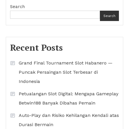
Search
Search
Recent Posts
Grand Final Tournament Slot Habanero —
Puncak Persaingan Slot Terbesar di
Indonesia
Petualangan Slot Digital: Mengapa Gameplay
Betwin188 Banyak Dibahas Pemain
Auto-Play dan Risiko Kehilangan Kendali atas
Durasi Bermain