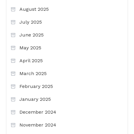
August 2025
July 2025
June 2025
May 2025
April 2025
March 2025
February 2025
January 2025
December 2024
November 2024