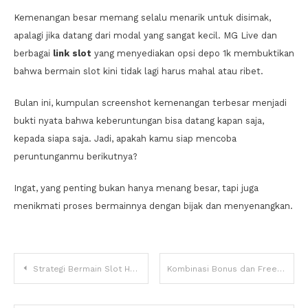
Kemenangan besar memang selalu menarik untuk disimak,
apalagi jika datang dari modal yang sangat kecil. MG Live dan
berbagai
link slot
yang menyediakan opsi depo 1k membuktikan
bahwa bermain slot kini tidak lagi harus mahal atau ribet.
Bulan ini, kumpulan screenshot kemenangan terbesar menjadi
bukti nyata bahwa keberuntungan bisa datang kapan saja,
kepada siapa saja. Jadi, apakah kamu siap mencoba
peruntunganmu berikutnya?
Ingat, yang penting bukan hanya menang besar, tapi juga
menikmati proses bermainnya dengan bijak dan menyenangkan.
Post
Strategi Bermain Slot Hacksaw di Situstogel88 untuk Pemula
Kombinasi Bonus dan Free Spin Terbaik di Slot88
navigation