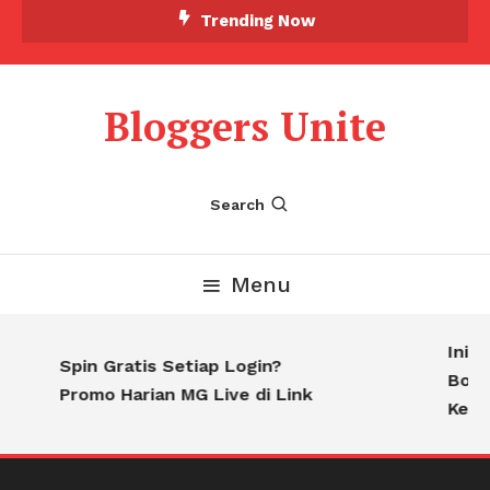
Skip
Trending Now
To
Content
Bloggers Unite
Search
Menu
Inilah
Spin Gratis Setiap Login?
Bola 
Promo Harian MG Live di Link
Kenal