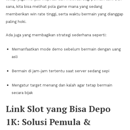
sana, kita bisa melihat pola game mana yang sedang
memberikan win rate tinggi, serta waktu bermain yang dianggap
paling hoki.
Ada juga yang membagikan strategi sederhana seperti:
Memanfaatkan mode demo sebelum bermain dengan uang
asli
Bermain di jam-jam tertentu saat server sedang sepi
Mengatur target menang dan kalah agar tetap bermain
secara bijak
Link Slot yang Bisa Depo
1K: Solusi Pemula &