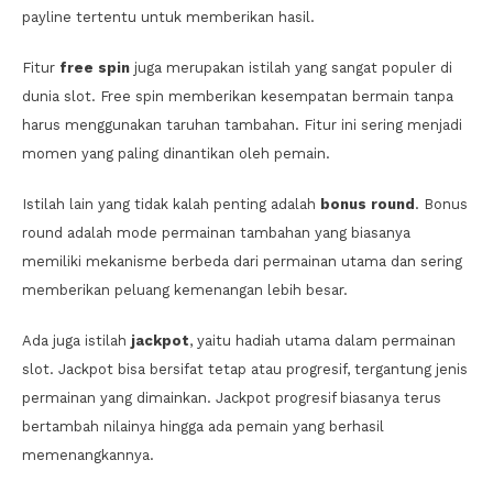
payline tertentu untuk memberikan hasil.
Fitur
free spin
juga merupakan istilah yang sangat populer di
dunia slot. Free spin memberikan kesempatan bermain tanpa
harus menggunakan taruhan tambahan. Fitur ini sering menjadi
momen yang paling dinantikan oleh pemain.
Istilah lain yang tidak kalah penting adalah
bonus round
. Bonus
round adalah mode permainan tambahan yang biasanya
memiliki mekanisme berbeda dari permainan utama dan sering
memberikan peluang kemenangan lebih besar.
Ada juga istilah
jackpot
, yaitu hadiah utama dalam permainan
slot. Jackpot bisa bersifat tetap atau progresif, tergantung jenis
permainan yang dimainkan. Jackpot progresif biasanya terus
bertambah nilainya hingga ada pemain yang berhasil
memenangkannya.