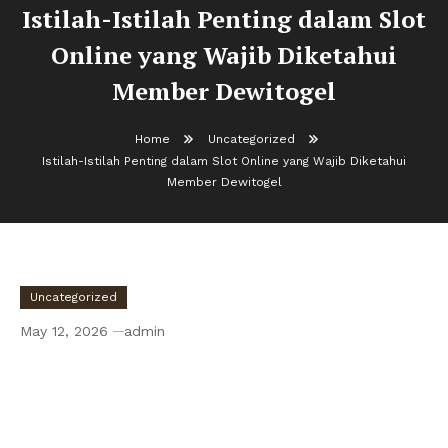
Istilah-Istilah Penting dalam Slot
Online yang Wajib Diketahui
Member Dewitogel
Home
Uncategorized
Istilah-Istilah Penting dalam Slot Online yang Wajib Diketahui
Member Dewitogel
Uncategorized
May 12, 2026
admin
Istilah-Istilah Penting dalam Slot Online
yang Wajib Diketahui Member Dewitogel