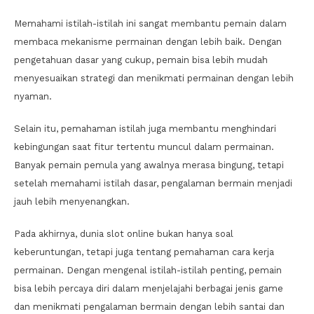
Memahami istilah-istilah ini sangat membantu pemain dalam
membaca mekanisme permainan dengan lebih baik. Dengan
pengetahuan dasar yang cukup, pemain bisa lebih mudah
menyesuaikan strategi dan menikmati permainan dengan lebih
nyaman.
Selain itu, pemahaman istilah juga membantu menghindari
kebingungan saat fitur tertentu muncul dalam permainan.
Banyak pemain pemula yang awalnya merasa bingung, tetapi
setelah memahami istilah dasar, pengalaman bermain menjadi
jauh lebih menyenangkan.
Pada akhirnya, dunia slot online bukan hanya soal
keberuntungan, tetapi juga tentang pemahaman cara kerja
permainan. Dengan mengenal istilah-istilah penting, pemain
bisa lebih percaya diri dalam menjelajahi berbagai jenis game
dan menikmati pengalaman bermain dengan lebih santai dan