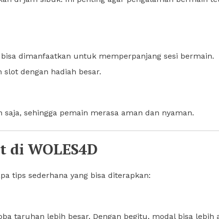
bisa dimanfaatkan untuk memperpanjang sesi bermain.
 slot dengan hadiah besar.
n saja, sehingga pemain merasa aman dan nyaman.
it di WOLES4D
a tips sederhana yang bisa diterapkan:
 taruhan lebih besar. Dengan begitu, modal bisa lebih 