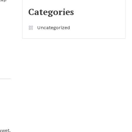
Categories
Uncategorized
awet.