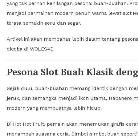
yang tak pernah kehilangan pesona: buah-buahan. Pro
menjadi permainan modern penuh warna lewat slot
H
terasa semakin seru dan segar.
Artikel ini akan membahas lebih dalam tentang pesona Ho
dicoba di WOLES4D.
Pesona Slot Buah Klasik de
Sejak dulu, buah-buahan memang identik dengan mesin sl
jeruk, dan semangka menjadi ikon utama. Habanero me
modern yang membuatnya lebih hidup.
Di Hot Hot Fruit, pemain akan menemukan grafis cera
menambah suasana ceria. Simbol-simbol buah seperti a