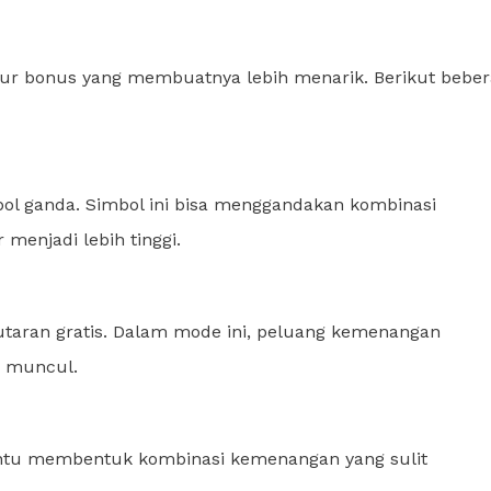
fitur bonus yang membuatnya lebih menarik. Berikut bebe
mbol ganda. Simbol ini bisa menggandakan kombinasi
menjadi lebih tinggi.
utaran gratis. Dalam mode ini, peluang kemenangan
g muncul.
antu membentuk kombinasi kemenangan yang sulit