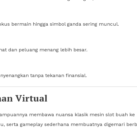
fokus bermain hingga simbol ganda sering muncul.
mat dan peluang menang lebih besar.
nyenangkan tanpa tekanan finansial.
han Virtual
mampuannya membawa nuansa klasik mesin slot buah ke
 seru, serta gameplay sederhana membuatnya digemari berb