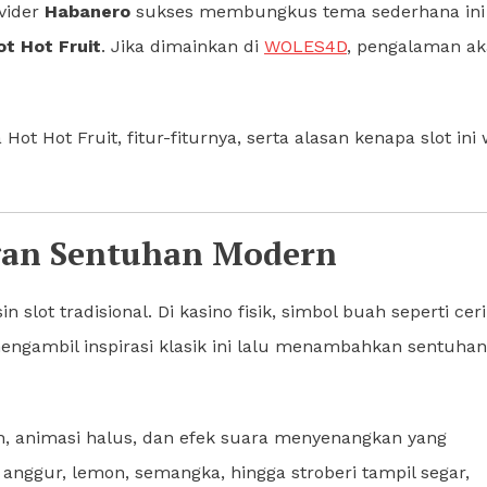
vider
Habanero
sukses membungkus tema sederhana ini
ot Hot Fruit
. Jika dimainkan di
WOLES4D
, pengalaman a
t Hot Fruit, fitur-fiturnya, serta alasan kenapa slot ini 
ngan Sentuhan Modern
ot tradisional. Di kasino fisik, simbol buah seperti ceri
ngambil inspirasi klasik ini lalu menambahkan sentuhan
h, animasi halus, dan efek suara menyenangkan yang
nggur, lemon, semangka, hingga stroberi tampil segar,