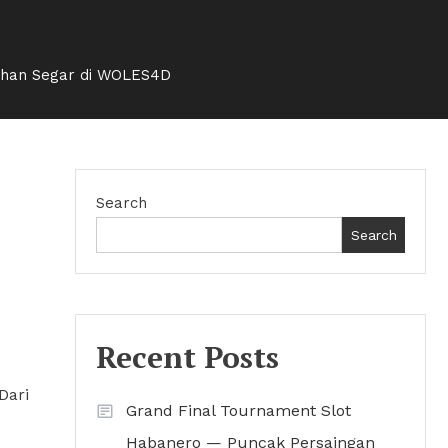
ahan Segar di WOLES4D
Search
Search
Recent Posts
Dari
Grand Final Tournament Slot
Habanero — Puncak Persaingan