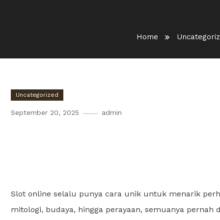
Home
Uncategori
Uncategorized
September 20, 2025
admin
Hot Hot Fruit: Slot Habane
Segar di WOLES4D
Slot online selalu punya cara unik untuk menarik per
mitologi, budaya, hingga perayaan, semuanya pernah d