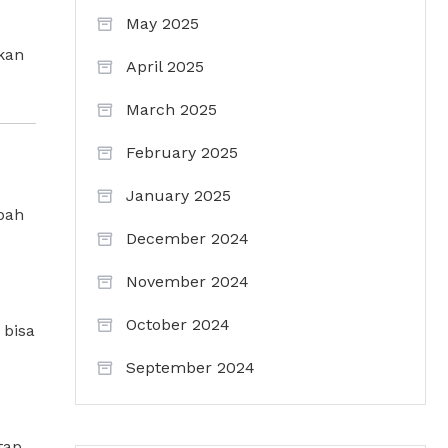
May 2025
ikan
April 2025
March 2025
February 2025
January 2025
bah
December 2024
November 2024
October 2024
 bisa
September 2024
tap