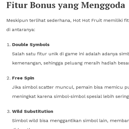
Fitur Bonus yang Menggoda
Meskipun terlihat sederhana, Hot Hot Fruit memiliki 
di antaranya:
Double Symbols
Salah satu fitur unik di game ini adalah adanya si
kemenangan, sehingga peluang meraih hadiah besar 
Free Spin
Jika simbol scatter muncul, pemain bisa memicu p
meningkat karena simbol-simbol spesial lebih serin
Wild Substitution
Simbol wild bisa menggantikan simbol lain, memb