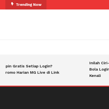
Skip
Trending Now
To
Content
Inilah Ciri-Ci
pin Gratis Setiap Login?
Bola Login y
romo Harian MG Live di Link
Kenali