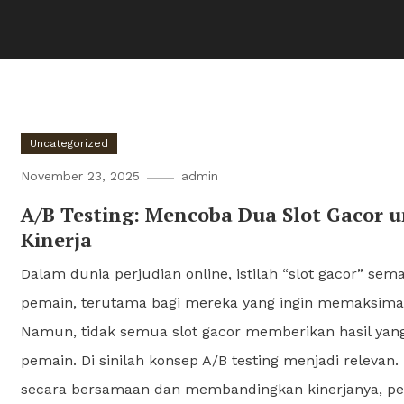
Uncategorized
November 23, 2025
admin
A/B Testing: Mencoba Dua Slot Gacor 
Kinerja
Dalam dunia perjudian online, istilah “slot gacor” sem
pemain, terutama bagi mereka yang ingin memaksima
Namun, tidak semua slot gacor memberikan hasil yang
pemain. Di sinilah konsep A/B testing menjadi releva
secara bersamaan dan membandingkan kinerjanya, 