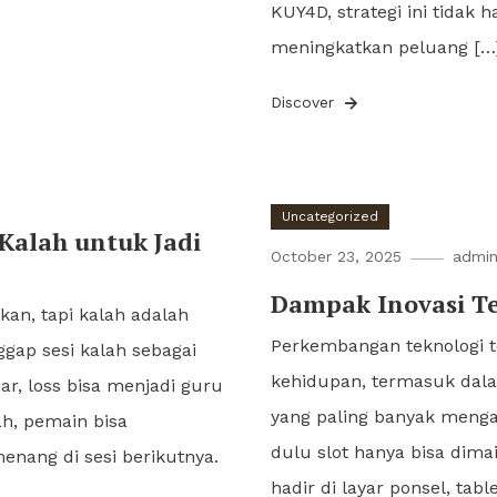
KUY4D, strategi ini tidak
meningkatkan peluang […
Discover
Uncategorized
 Kalah untuk Jadi
October 23, 2025
admi
Dampak Inovasi Te
an, tapi kalah adalah
Perkembangan teknologi 
gap sesi kalah sebagai
kehidupan, termasuk dala
ar, loss bisa menjadi guru
yang paling banyak mengal
ah, pemain bisa
dulu slot hanya bisa dimai
nang di sesi berikutnya.
hadir di layar ponsel, tab