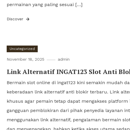
permainan yang paling sesuai […]
Discover
Uncategorized
November 18, 2025
admin
Link Alternatif INGAT123 Slot Anti Blo
Bermain slot online di ingat123 kini semakin mudah d
keberadaan link alternatif anti blokir terbaru. Link alte
khusus agar pemain tetap dapat mengakses platform i
gangguan pemblokiran dari pihak penyedia layanan in
menggunakan link alternatif, pengalaman bermain slot
dan menyenangkan, bahkan ketika akses utama sedan